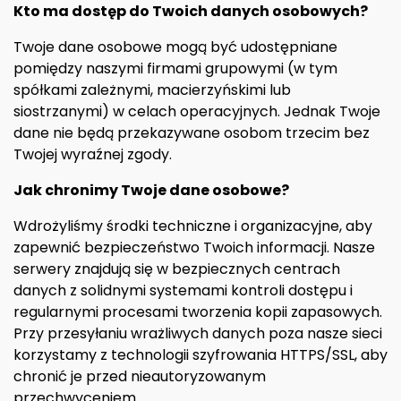
Kto ma dostęp do Twoich danych osobowych?
Twoje dane osobowe mogą być udostępniane
pomiędzy naszymi firmami grupowymi (w tym
spółkami zależnymi, macierzyńskimi lub
siostrzanymi) w celach operacyjnych. Jednak Twoje
dane nie będą przekazywane osobom trzecim bez
Twojej wyraźnej zgody.
Jak chronimy Twoje dane osobowe?
Wdrożyliśmy środki techniczne i organizacyjne, aby
zapewnić bezpieczeństwo Twoich informacji. Nasze
serwery znajdują się w bezpiecznych centrach
danych z solidnymi systemami kontroli dostępu i
regularnymi procesami tworzenia kopii zapasowych.
Przy przesyłaniu wrażliwych danych poza nasze sieci
korzystamy z technologii szyfrowania HTTPS/SSL, aby
chronić je przed nieautoryzowanym
przechwyceniem.