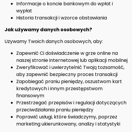
Informacje o koncie bankowym do wpłat i
wypłat
Historia transakcji i wzorce obstawiania
Jak używamy danych osobowych?
Używamy Twoich danych osobowych, aby:
Zapewnić Ci doświadczenie w grze online na
naszej stronie internetowej lub aplikacji mobilnej
Zweryfikować i uwierzytelnić Twoją tożsamość,
aby zapewnić bezpieczny proces transakcji
Zapobiegać praniu pieniędzy, oszustwom kart
kredytowych i innym przestępstwom
finansowym
Przestrzegać przepisów i regulacji dotyczących
przeciwdziałania praniu pieniędzy
Poprawić usługi, które świadczymy, poprzez
marketing ukierunkowany, analizy i statystyki