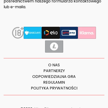
pośrednictwem naszego formularza kontaktowego
lub e-maila.
O NAS
PARTNERZY
ODPOWIEDZIALNA GRA
REGULAMIN
POLITYKA PRYWATNOŚCI