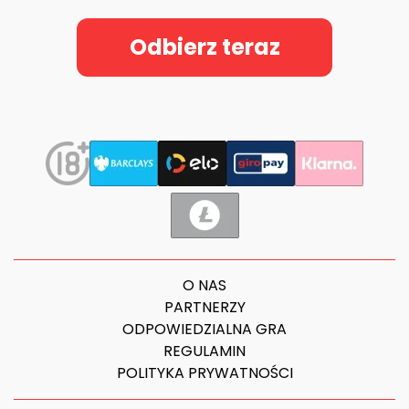
Odbierz teraz
O NAS
PARTNERZY
ODPOWIEDZIALNA GRA
REGULAMIN
POLITYKA PRYWATNOŚCI