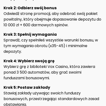
Krok 2: Odbierz swój bonus
Odwiedź stronę promocji, aby odebrać swój pakiet
powitalny, który obejmuje dopasowanie depozytu do
10 000 zł + 600 darmowych spinów.
Krok 3: Spełnij wymagania
Sprawdź, czy spełniłeś wszystkie warunki bonusu, w
tym wymagania obrotu (x35-45) i minimalne
depozyty.
Krok 4: Wybierz swoją grę
Wybierz grę z biblioteki Vox Casino, która zawiera
ponad 3 500 automatów, aby grać swoimi
funduszami bonusowymi.
Krok 5: Postaw zakłady
Stawiaj zakłady używając swoich funduszy
bonusowych, przestrzegając standardowych zasad
obstawiania.