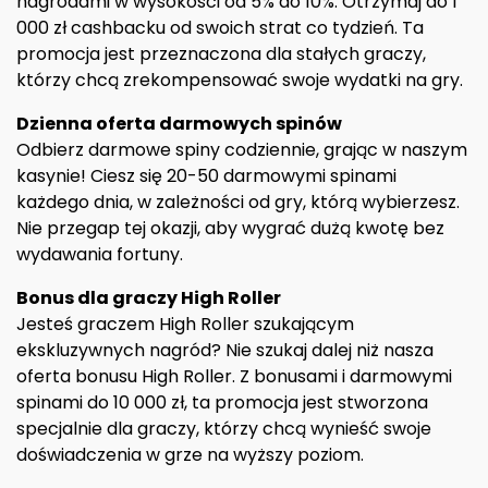
nagrodami w wysokości od 5% do 10%. Otrzymaj do 1
000 zł cashbacku od swoich strat co tydzień. Ta
promocja jest przeznaczona dla stałych graczy,
którzy chcą zrekompensować swoje wydatki na gry.
Dzienna oferta darmowych spinów
Odbierz darmowe spiny codziennie, grając w naszym
kasynie! Ciesz się 20-50 darmowymi spinami
każdego dnia, w zależności od gry, którą wybierzesz.
Nie przegap tej okazji, aby wygrać dużą kwotę bez
wydawania fortuny.
Bonus dla graczy High Roller
Jesteś graczem High Roller szukającym
ekskluzywnych nagród? Nie szukaj dalej niż nasza
oferta bonusu High Roller. Z bonusami i darmowymi
spinami do 10 000 zł, ta promocja jest stworzona
specjalnie dla graczy, którzy chcą wynieść swoje
doświadczenia w grze na wyższy poziom.