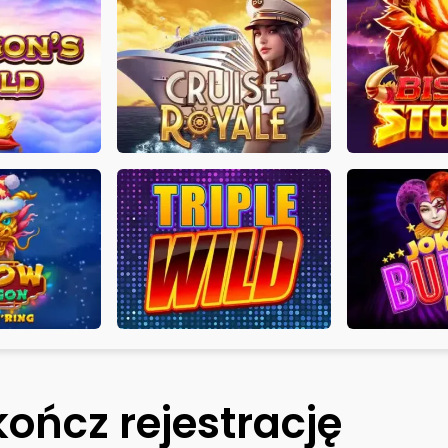
ończ rejestrację