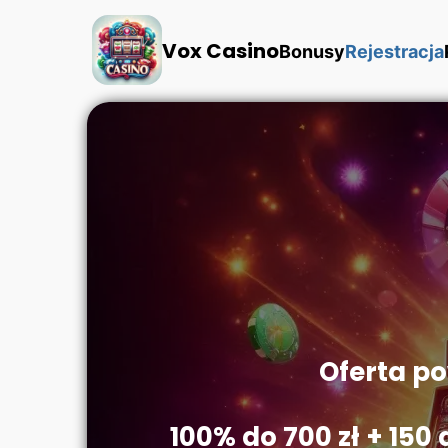
Vox Casino
Bonusy
Rejestracja
Oferta po
100% do 700 zł + 15