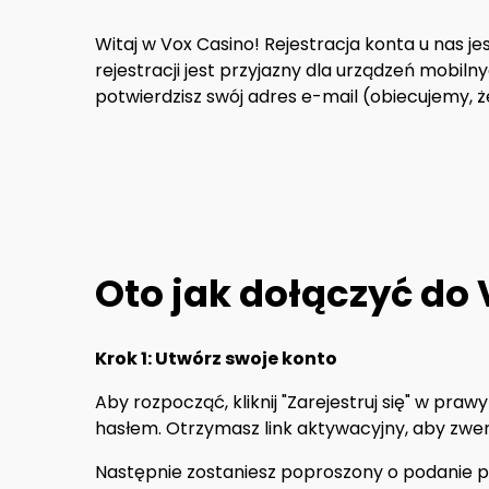
Witaj w Vox Casino! Rejestracja konta u nas j
rejestracji jest przyjazny dla urządzeń mobil
potwierdzisz swój adres e-mail (obiecujemy, ż
Oto jak dołączyć do
Krok 1: Utwórz swoje konto
Aby rozpocząć, kliknij "Zarejestruj się" w pr
hasłem. Otrzymasz link aktywacyjny, aby zwer
Następnie zostaniesz poproszony o podanie pod