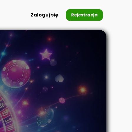
Zaloguj się
Rejestracja