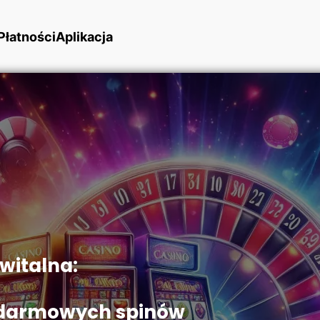
Płatności
Aplikacja
witalna:
0 darmowych spinów