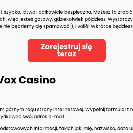
est szybka, łatwa i całkowicie bezpieczna. Możesz to zrobi
nych, więc jesteś gotowy, gdziekolwiek pójdziesz. Wystarc
e nie będziemy cię spamować!), i voilà! Wkrótce będziesz
Zarejestruj się
teraz
 Vox Casino
awym górnym rogu strony internetowej. Wypełnij formularz 
yfikować swój adres e-mail.
stawowych informacji, takich jak imię, nazwisko, data uro