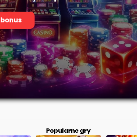
 bonus
Popularne gry