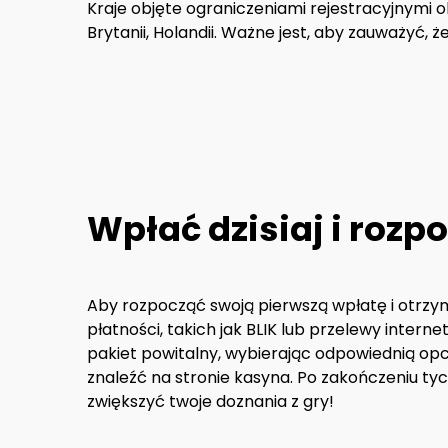
Kraje objęte ograniczeniami rejestracyjnymi o
Brytanii, Holandii. Ważne jest, aby zauważyć, 
Wpłać dzisiaj i rozp
Aby rozpocząć swoją pierwszą wpłatę i otrzy
płatności, takich jak BLIK lub przelewy inter
pakiet powitalny, wybierając odpowiednią opc
znaleźć na stronie kasyna. Po zakończeniu t
zwiększyć twoje doznania z gry!