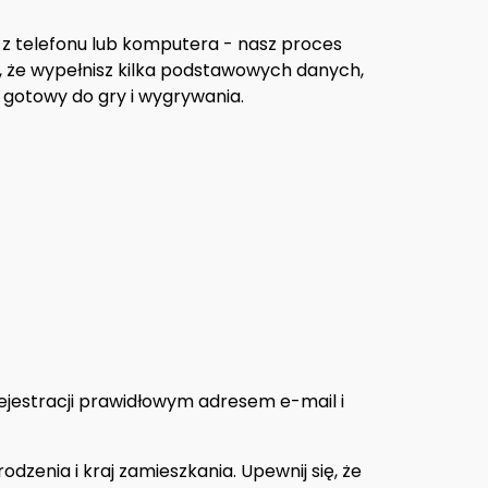
ć z telefonu lub komputera - nasz proces
zy, że wypełnisz kilka podstawowych danych,
 gotowy do gry i wygrywania.
rejestracji prawidłowym adresem e-mail i
dzenia i kraj zamieszkania. Upewnij się, że